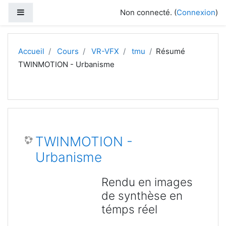
Passer au contenu principal
Panneau latéral
Non connecté. (
Connexion
)
Accueil
Cours
VR-VFX
tmu
Résumé
TWINMOTION - Urbanisme
TWINMOTION -
Urbanisme
Rendu en images
de synthèse en
témps réel